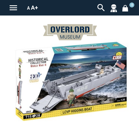


0
A+
A