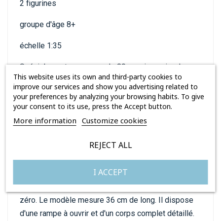
2 figurines
groupe d'âge 8+
échelle 1:35
Spécialement conçu pour le 80e anniversaire du
This website uses its own and third-party cookies to
Débarquement allié en Normandie. Le kit gardera le
improve our services and show you advertising related to
souvenir de cet événement extrêmement important
your preferences by analyzing your browsing habits. To give
your consent to its use, press the Accept button.
dans vos maisons qui a eu une grande influence sur
More information
Customize cookies
le cours de la Seconde Guerre mondiale. Le modèle
de bateau Higgins en briques COBI reflète
REJECT ALL
fidèlement son modèle historique tout en
conservant l'échelle populaire 1:35. Le bateau de
I ACCEPT
débarquement en blocs de serrage a une toute
nouvelle structure qui a été développée à partir de
zéro. Le modèle mesure 36 cm de long. Il dispose
d'une rampe à ouvrir et d'un corps complet détaillé.