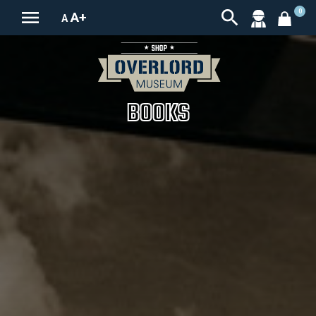


0
A+
A
BOOKS