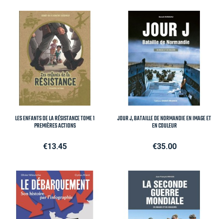
LES ENFANTS DE LA RÉSISTANCE TOME 1
JOUR J, BATAILLE DE NORMANDIE EN IMAGE ET
PREMIÈRES ACTIONS
EN COULEUR
Price
Price
€13.45
€35.00