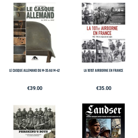
LE CASQUE ALLEMAND DU M-35 AU M-42
LA 101ST AIRBORNE EN FRANCE
Price
Price
€39.00
€35.00