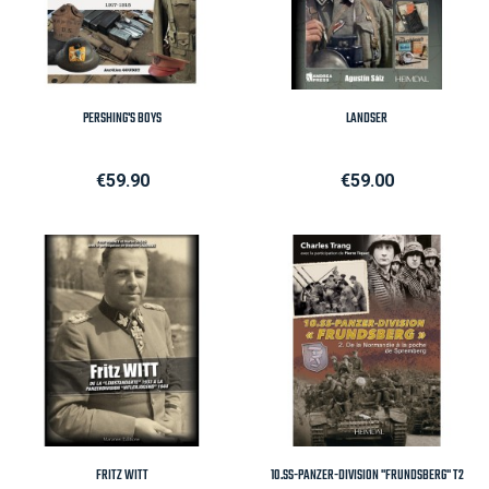
PERSHING'S BOYS
LANDSER
Price
Price
€59.90
€59.00
FRITZ WITT
10.SS-PANZER-DIVISION "FRUNDSBERG" T2