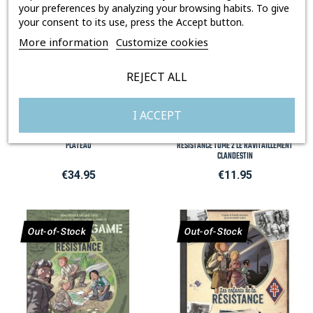
Out-of-Stock
your preferences by analyzing your browsing habits. To give
your consent to its use, press the Accept button.
More information
Customize cookies
REJECT ALL
I ACCEPT
LES ENFANTS DE LA RÉSISTANCE : JEU DE
L'ESCAPE GAME LES ENFANTS DE LA
PLATEAU
RÉSISTANCE TOME 2 LE RAVITAILLEMENT
CLANDESTIN
Price
Price
€34.95
€11.95
Out-of-Stock
Out-of-Stock