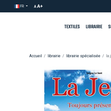
A+
FR
A
TEXTILES
LIBRAIRIE
S
Librairie Femmes en guerre
Accueil
librairie
librairie spécialisée
la 