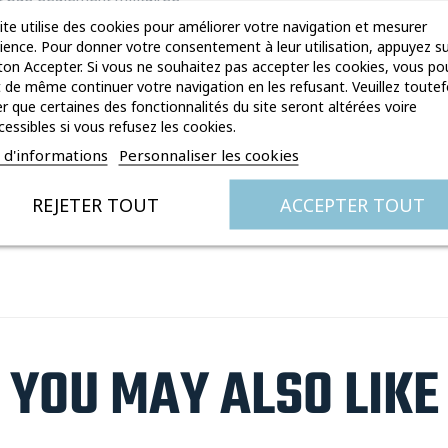
s sont mis en vente sur le
ite utilise des cookies pour améliorer votre navigation et mesurer
dience. Pour donner votre consentement à leur utilisation, appuyez su
plus puis par celles de
on Accepter. Si vous ne souhaitez pas accepter les cookies, vous po
agriculture que les garages et
 de même continuer votre navigation en les refusant. Veuillez toutef
se balader les week-ends.
r que certaines des fonctionnalités du site seront altérées voire
cessibles si vous refusez les cookies.
vantes. Ce livre va vous
s d'informations
Personnaliser les cookies
e sa genèse, ses diverses
âce à 200 photos d’époque ou
REJETER TOUT
ACCEPTER TOUT
ratifs notamment en
aux.
YOU MAY ALSO LIKE