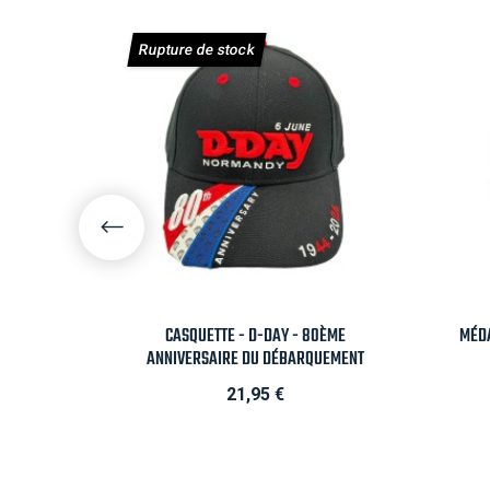
Rupture de stock

Aperçu rapide
A BEACH
CASQUETTE - D-DAY - 80ÈME
MÉDA
ANNIVERSAIRE DU DÉBARQUEMENT
Prix
21,95 €