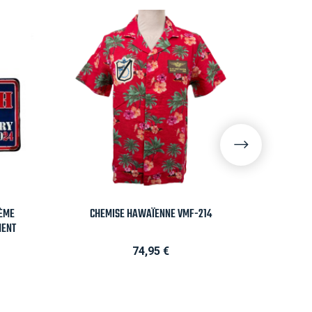

Aperçu rapide
0ÈME
CHEMISE HAWAÏENNE VMF-214
C
MENT
Prix
74,95 €