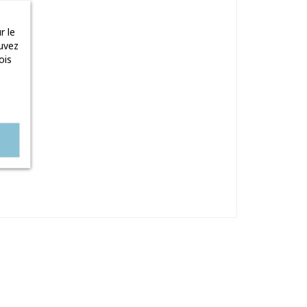
r le
uvez
ois