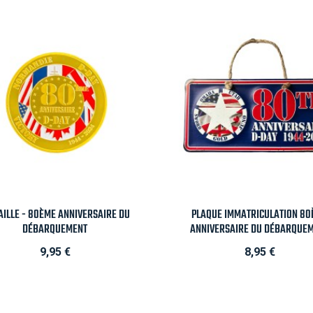

Aperçu rapide

Aperçu rapide
ILLE - 80ÈME ANNIVERSAIRE DU
PLAQUE IMMATRICULATION 8
DÉBARQUEMENT
ANNIVERSAIRE DU DÉBARQUE
Prix
Prix
9,95 €
8,95 €