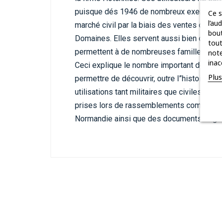
puisque dés 1946 de nombreux exemplaire
Ce s
l’au
marché civil par la biais des ventes de sur
bout
Domaines. Elles servent aussi bien dans l’
tout
permettent à de nombreuses familles de 
note
inac
Ceci explique le nombre important de survi
Plu
permettre de découvrir, outre l”histoire d
utilisations tant militaires que civiles gr
prises lors de rassemblements commémo
Normandie ainsi que des documents origin