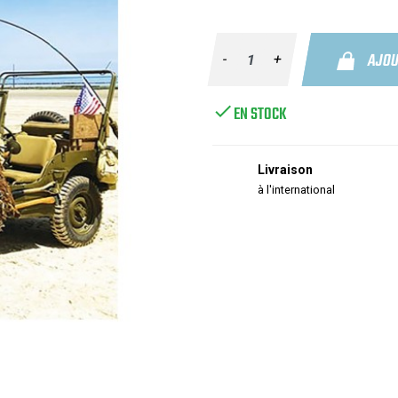
AJOU
-
+

EN STOCK
Livraison
à l'international