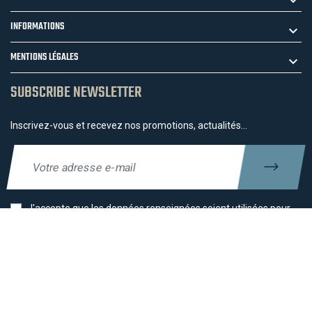
INFORMATIONS
MENTIONS LÉGALES
SUBSCRIBE NEWSLETTER
Inscrivez-vous et recevez nos promotions, actualités...
J'accepte que les données renseignées soient utilisées pour
l'envoi d'offres promotionnelles. Vos données seront
conservées jusqu'à votre désinscription. Vous pouvez vous
désinscrire à tout moment par l'intermédiaire du lien présent
dans les emails promotionnels qui vous sont adressés.