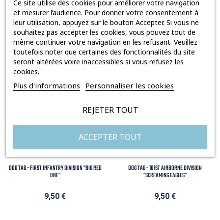
Ce site utilise des cookies pour améliorer votre navigation
DOG TAG - DRAPEAUX D-DAY
DOG TAG - PARATROOPER 101ST "SCREAMING
et mesurer l’audience. Pour donner votre consentement à
EAGLES"
leur utilisation, appuyez sur le bouton Accepter. Si vous ne
souhaitez pas accepter les cookies, vous pouvez tout de
Prix
Prix
9,50 €
10,90 €
même continuer votre navigation en les refusant. Veuillez
toutefois noter que certaines des fonctionnalités du site
seront altérées voire inaccessibles si vous refusez les
cookies.
Plus d'informations
Personnaliser les cookies
REJETER TOUT
ACCEPTER TOUT
DOG TAG - FIRST INFANTRY DIVISION "BIG RED
DOG TAG - 101ST AIRBORNE DIVISION
ONE"
"SCREAMING EAGLES"
Prix
Prix
9,50 €
9,50 €