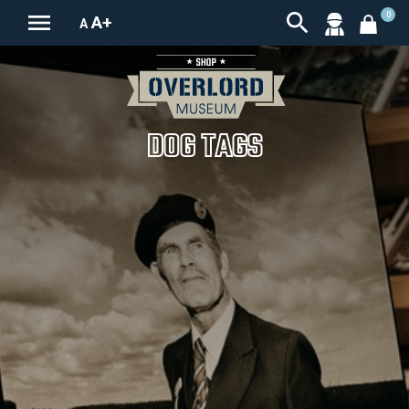


0
A+
A
DOG TAGS