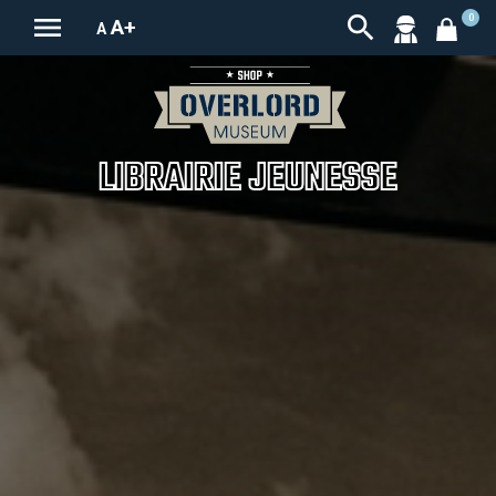


0
A+
A
LIBRAIRIE JEUNESSE