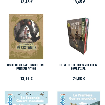
Prix
Prix
13,45 €
13,45 €
LES ENFANTS DE LA RÉSISTANCE TOME 1
COFFRET DE 5 BD - NORMANDIE JUIN 44 -
PREMIÈRES ACTIONS
COFFRET 2 (FR)
Prix
Prix
13,45 €
74,50 €