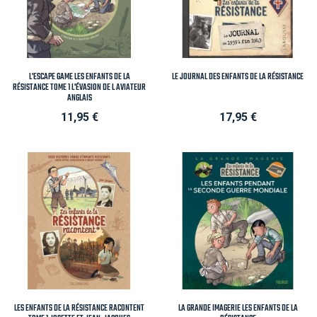
L'ESCAPE GAME LES ENFANTS DE LA
LE JOURNAL DES ENFANTS DE LA RÉSISTANCE
RÉSISTANCE TOME 1 L'ÉVASION DE L AVIATEUR
ANGLAIS
Prix
Prix
11,95 €
17,95 €
LES ENFANTS DE LA RÉSISTANCE RACONTENT
LA GRANDE IMAGERIE LES ENFANTS DE LA