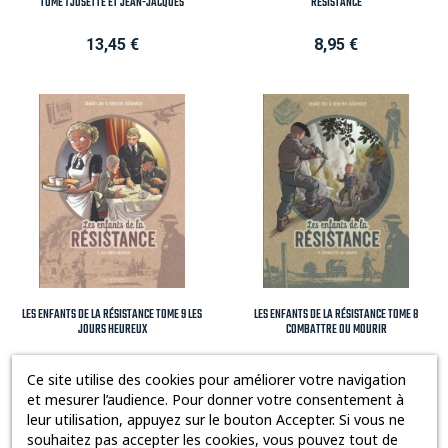
TOME 1 JOSETTE ET JEAN-JACQUES
RÉSISTANCE
Prix
Prix
13,45 €
8,95 €
LES ENFANTS DE LA RÉSISTANCE TOME 9 LES
LES ENFANTS DE LA RÉSISTANCE TOME 8
JOURS HEUREUX
COMBATTRE OU MOURIR
Prix
Prix
13,45 €
13,45 €
Ce site utilise des cookies pour améliorer votre navigation
et mesurer l’audience. Pour donner votre consentement à
leur utilisation, appuyez sur le bouton Accepter. Si vous ne
souhaitez pas accepter les cookies, vous pouvez tout de