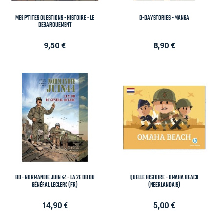
MES P'TITES QUESTIONS - HISTOIRE - LE
D-DAY STORIES - MANGA
DÉBARQUEMENT
Prix
Prix
9,50 €
8,90 €
BD - NORMANDIE JUIN 44 - LA 2E DB DU
QUELLE HISTOIRE - OMAHA BEACH
GÉNÉRAL LECLERC (FR)
(NEERLANDAIS)
Prix
Prix
14,90 €
5,00 €