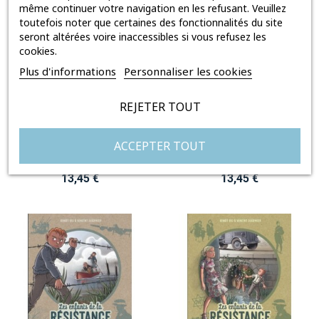
même continuer votre navigation en les refusant. Veuillez
toutefois noter que certaines des fonctionnalités du site
seront altérées voire inaccessibles si vous refusez les
cookies.
Plus d'informations
Personnaliser les cookies
REJETER TOUT
LES ENFANTS DE LA RÉSISTANCE TOME 7
LES ENFANTS DE LA RÉSISTANCE TOME 6
ACCEPTER TOUT
TOMBÉS DU CIEL
DÉSOBÉIR !
Prix
Prix
13,45 €
13,45 €