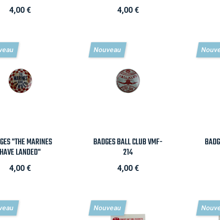
Prix
Prix
4,00 €
4,00 €
veau
Nouveau
Nouv

Aperçu rapide

Aperçu rapide

GES "THE MARINES
BADGES BALL CLUB VMF-
BADG
HAVE LANDED"
214
Prix
Prix
4,00 €
4,00 €
veau
Nouveau
Nouv