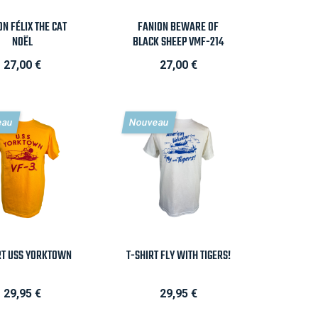
Aperçu rapide

Aperçu rapide
ON FÉLIX THE CAT
FANION BEWARE OF
Rouge
NOËL
Bleu
BLACK SHEEP VMF-214
Prix
Prix
27,00 €
27,00 €
eau
Nouveau
Aperçu rapide

Aperçu rapide
RT USS YORKTOWN
T-SHIRT FLY WITH TIGERS!
Prix
Prix
29,95 €
29,95 €