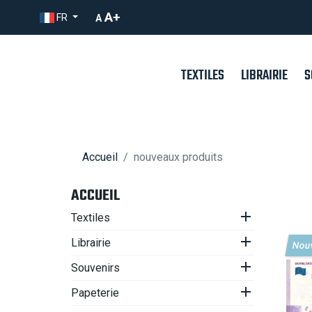
A+
FR
A
TEXTILES
LIBRAIRIE
S
Librairie Femmes en guerre
Accueil
nouveaux produits
ACCUEIL

Textiles

Librairie
Nou

Souvenirs

Papeterie