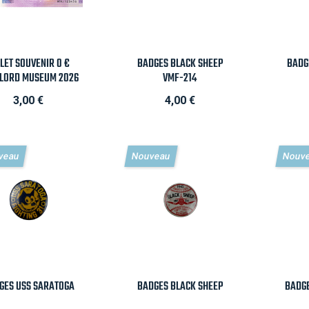

Aperçu rapide

Aperçu rapide

LLET SOUVENIR 0 €
BADGES BLACK SHEEP
BADG
LORD MUSEUM 2026
VMF-214
Prix
Prix
3,00 €
4,00 €
veau
Nouveau
Nouv

Aperçu rapide

Aperçu rapide

GES USS SARATOGA
BADGES BLACK SHEEP
BADGE