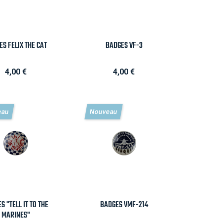
Aperçu rapide

Aperçu rapide
ES FELIX THE CAT
BADGES VF-3
Prix
Prix
4,00 €
4,00 €
eau
Nouveau
Aperçu rapide

Aperçu rapide
S "TELL IT TO THE
BADGES VMF-214
MARINES"