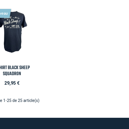
veau

Aperçu rapide
HIRT BLACK SHEEP
SQUADRON
Prix
29,95 €
e 1-25 de 25 article(s)