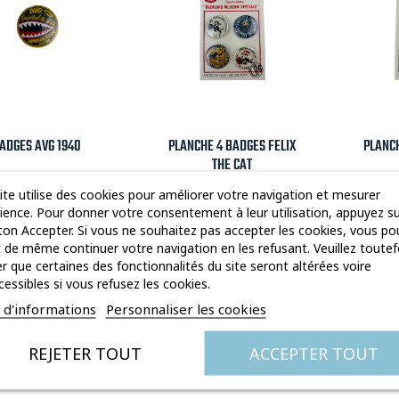

Aperçu rapide

Aperçu rapide

ADGES AVG 1940
PLANCHE 4 BADGES FELIX
PLANCH
THE CAT
Prix
Prix
4,00 €
15,00 €
ite utilise des cookies pour améliorer votre navigation et mesurer
dience. Pour donner votre consentement à leur utilisation, appuyez su
on Accepter. Si vous ne souhaitez pas accepter les cookies, vous po
 de même continuer votre navigation en les refusant. Veuillez toutef
r que certaines des fonctionnalités du site seront altérées voire
veau
Nouveau
Nouv
cessibles si vous refusez les cookies.
s d'informations
Personnaliser les cookies
REJETER TOUT
ACCEPTER TOUT