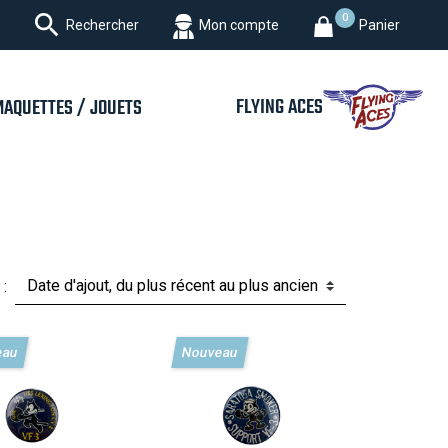

0
Rechercher
Mon compte
Panier
FLYING ACES
MAQUETTES / JOUETS
 :
eau
Nouveau