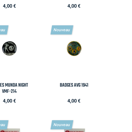
Prix
Prix
4,00 €
4,00 €
eau
Nouveau
Aperçu rapide

Aperçu rapide
ES MUNDA NIGHT
BADGES AVG 1941
VMF-214
Prix
Prix
4,00 €
4,00 €
eau
Nouveau