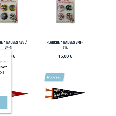
Aperçu rapide

Aperçu rapide
E 4 BADGES AVG /
PLANCHE 4 BADGES VMF-
VF-3
214
Prix
Prix
15,00 €
15,00 €
r le
uvez
ois
eau
Nouveau