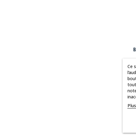
B
Ce s
l’au
bout
tout
note
Nou
inac
Plu