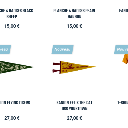

Aperçu rapide

Aperçu rapide

CHE 4 BADGES BLACK
PLANCHE 4 BADGES PEARL
FANI
SHEEP
HARBOR
Prix
Prix
15,00 €
15,00 €
veau
Nouveau
Nouv

Aperçu rapide

Aperçu rapide

ION FLYING TIGERS
FANION FELIX THE CAT
T-SHI
USS YORKTOWN
Prix
Prix
27,00 €
27,00 €