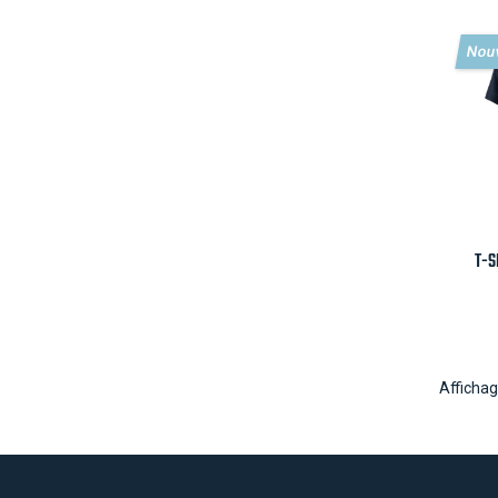
Nou
T-S
Affichag