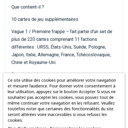
Que contient-il ?
10 cartes de jeu supplémentaires
Vague 1 / Première frappe – fait partie d'un set de
plus de 220 cartes comprenant 11 factions
différentes : URSS, États-Unis, Suède, Pologne,
Japon, Italie, Allemagne, France, Tchécoslovaquie,
Chine et Royaume-Uni.
À partir de 14 ans
Ce site utilise des cookies pour améliorer votre navigation
et mesurer l’audience. Pour donner votre consentement à
Extension uniquement – nécessite un deck de
leur utilisation, appuyez sur le bouton Accepter. Si vous ne
démarrage World of Tanks : The Card Game pour
souhaitez pas accepter les cookies, vous pouvez tout de
jouer
même continuer votre navigation en les refusant. Veuillez
toutefois noter que certaines des fonctionnalités du site
seront altérées voire inaccessibles si vous refusez les
cookies.
Contenu :