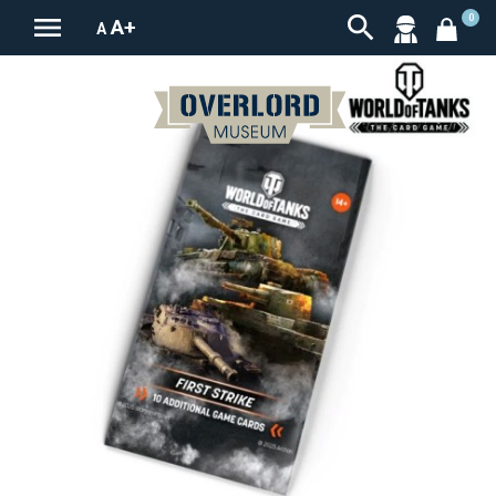


0
A+
A