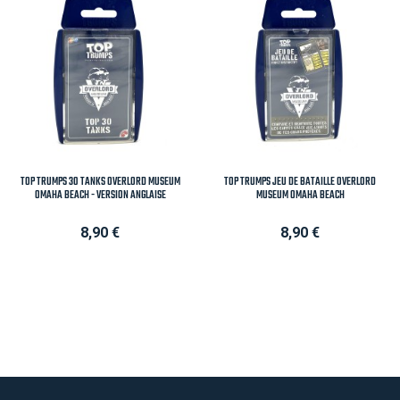
TOP TRUMPS 30 TANKS OVERLORD MUSEUM
TOP TRUMPS JEU DE BATAILLE OVERLORD
OMAHA BEACH - VERSION ANGLAISE
MUSEUM OMAHA BEACH
Prix
Prix
8,90 €
8,90 €