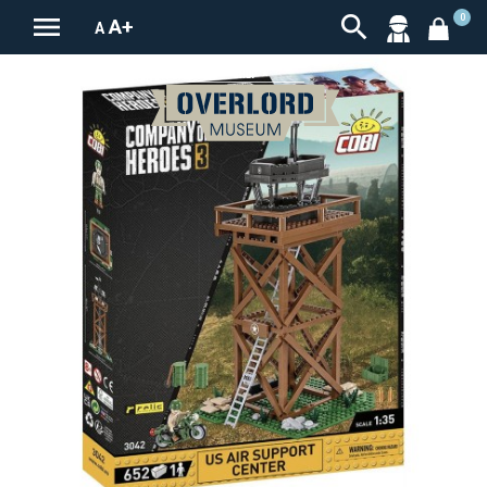


0
A+
A