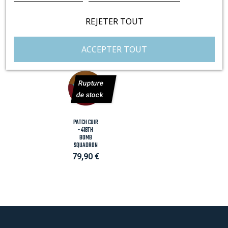
YOU MAY ALSO
LIKE
REJETER TOUT
ACCEPTER TOUT
Rupture
de stock
PATCH CUIR
- 418TH
BOMB
SQUADRON
Prix
79,90 €