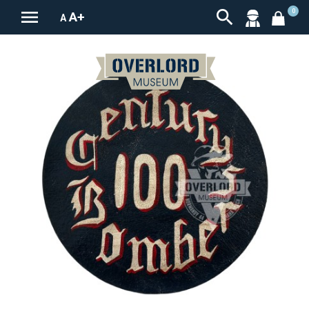


0
A+
A