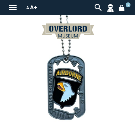


0
A+
A