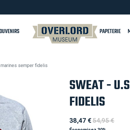
OUVENIRS
PAPETERIE
. marines semper fidelis
SWEAT - U.
FIDELIS
38,47 €
54,95 €
Économisez 30%