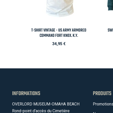

Aperçu rapide
T-SHIRT VINTAGE - US ARMY ARMORED
SWE
COMMAND FORT KNOX. K.Y.
Prix
34,95 €
INFORMATIONS
PRODUITS
OVERLORD MUSEUM-OMAHA BEACH
Promotion
Rond-point d'accès du Cimetière