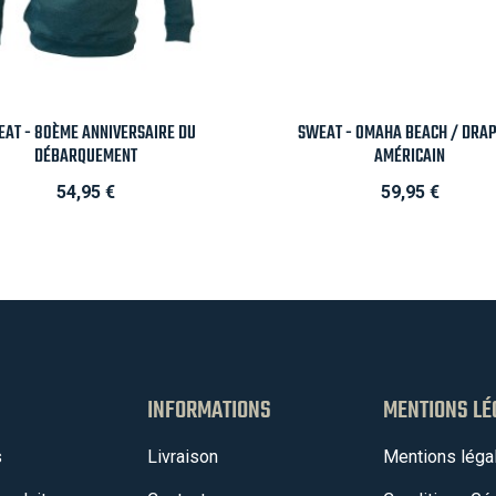

Aperçu rapide

Aperçu rapide
AT - 80ÈME ANNIVERSAIRE DU
SWEAT - OMAHA BEACH / DRA
DÉBARQUEMENT
AMÉRICAIN
Prix
Prix
54,95 €
59,95 €
INFORMATIONS
MENTIONS LÉ
s
Livraison
Mentions léga