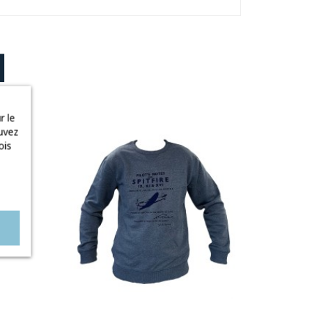
I
r le
uvez
ois