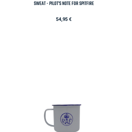

Aperçu rapide
SWEAT - PILOT'S NOTE FOR SPITFIRE
Prix
54,95 €