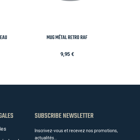

Aperçu rapide
PEAU
MUG MÉTAL RETRO RAF
Prix
9,95 €
GALES
SUBSCRIBE NEWSLETTER
les
Inscrivez-vous et recevez nos promotions,
actualités...