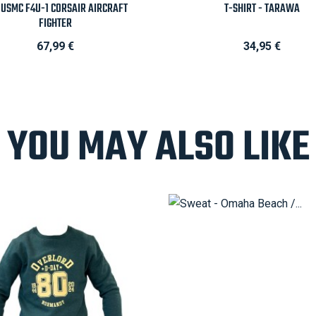

Aperçu rapide

Aperçu rapide
2 USMC F4U-1 CORSAIR AIRCRAFT
T-SHIRT - TARAWA
FIGHTER
Prix
Prix
67,99 €
34,95 €
YOU MAY ALSO LIKE