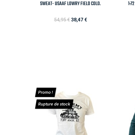

Aperçu rapide
SWEAT- USAAF LOWRY FIELD COLD.
1:7
Prix de base
Prix
54,95 €
38,47 €
Promo !
Rupture de stock