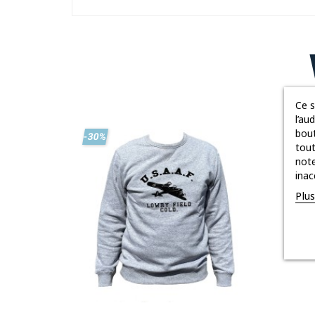
Ce s
l’au
bout
-30%
tout
note
inac
Plu